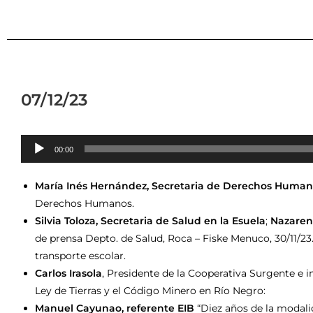
07/12/23
Reproductor
00:00
de
audio
María Inés Hernández, Secretaria de Derechos Human
Derechos Humanos.
Silvia Toloza, Secretaria de Salud en la Esuela
;
Nazarena
de prensa Depto. de Salud, Roca – Fiske Menuco, 30/11/23
transporte escolar.
Carlos Irasola
, Presidente de la Cooperativa Surgente e 
Ley de Tierras y el Código Minero en Río Negro:
Manuel Cayunao, referente EIB
“Diez años de la modali