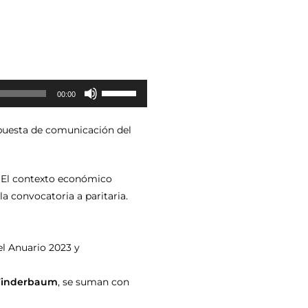
Utiliza
00:00
las
teclas
opuesta de comunicación del
de
flecha
arriba/abajo
. El contexto económico
para
a convocatoria a paritaria.
aumentar
o
disminuir
el Anuario 2023 y
el
volumen.
o Winderbaum
, se suman con