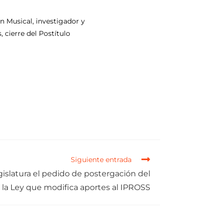
el
volumen.
ón Musical, investigador y
 cierre del Postítulo
Siguiente entrada
islatura el pedido de postergación del
 la Ley que modifica aportes al IPROSS