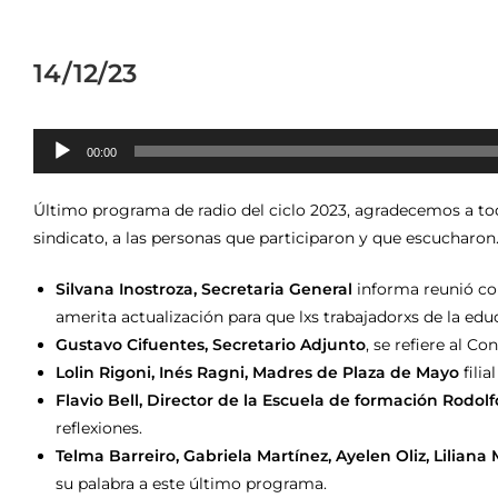
14/12/23
Reproductor
00:00
de
audio
Último programa de radio del ciclo 2023, agradecemos a t
sindicato, a las personas que participaron y que escucharon
Silvana Inostroza, Secretaria General
informa reunió co
amerita actualización para que lxs trabajadorxs de la ed
Gustavo Cifuentes, Secretario Adjunto
, se refiere al C
Lolin Rigoni, Inés Ragni, Madres de Plaza de Mayo
fili
Flavio Bell, Director de la Escuela de formación Rodol
reflexiones.
Telma Barreiro, Gabriela Martínez, Ayelen Oliz, Lilian
su palabra a este último programa.