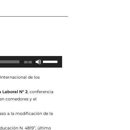
Utiliza
00:00
las
teclas
 Internacional de los
de
flecha
 Laboral N° 2
, conferencia
arriba/abajo
 en comedores y el
para
aumentar
zo a la modificación de la
o
disminuir
Educación N. 4819”, último