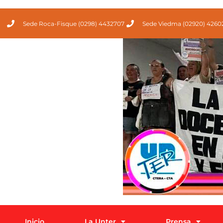
Sede Roca-Fisque (0298) 4432707
Sede Viedma (02920) 4260
Inicio
La Unter
Prensa