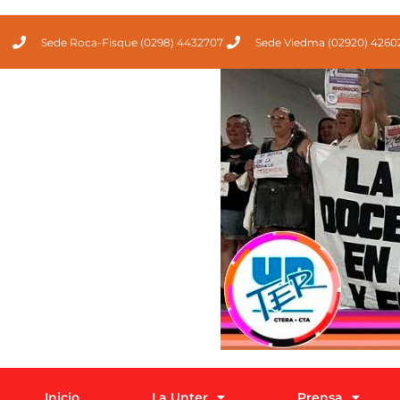
Sede Roca-Fisque (0298) 4432707
Sede Viedma (02920) 4260
Inicio
La Unter
Prensa