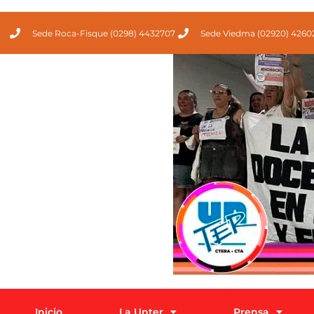
Sede Roca-Fisque (0298) 4432707
Sede Viedma (02920) 4260
Inicio
La Unter
Prensa