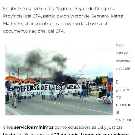
En abril se realizó en Río Negro el Segundo Congreso
Provincial del CTA, participaron Víctor de Gennaro, Marta
Maffei. En el encuentro se analizaron las bases del
documento nacional del CTA.
Roca,
Ruta 22,
noviembr
e de 1999.
El
gobier
no
provinc
ial
mantuv
o los
servicios mínimos
como educación, salud y justicia
hasta
las elecciones del
27 de junio
.
Luego de ser reelecto,