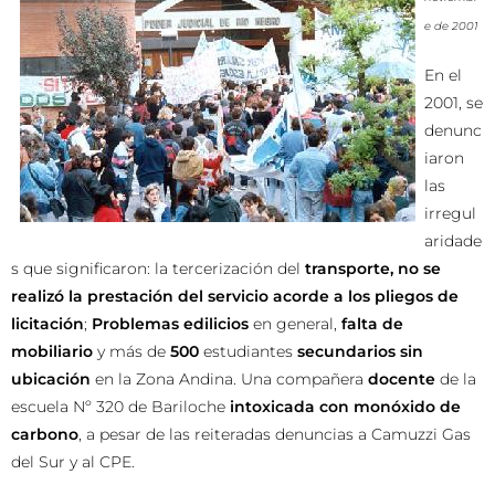
e de 2001
En el
2001, se
denunc
iaron
las
irregul
aridade
s que significaron: la tercerización del
transporte, no se
realizó la prestación del servicio acorde a los pliegos de
licitación
;
Problemas edilicios
en general,
falta de
mobiliario
y más de
500
estudiantes
secundarios sin
ubicación
en la Zona Andina. Una compañera
docente
de la
escuela Nº 320 de Bariloche
intoxicada con monóxido de
carbono
, a pesar de las reiteradas denuncias a Camuzzi Gas
del Sur y al CPE.