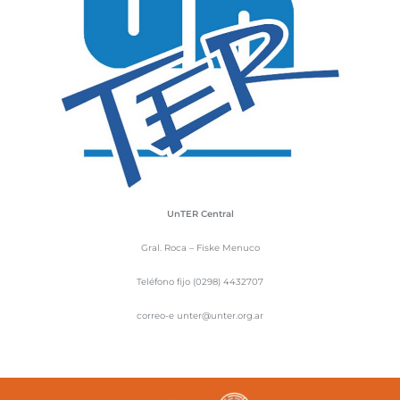
UnTER Central
Gral. Roca – Fiske Menuco
Teléfono fijo (0298) 4432707
correo-e unter@unter.org.ar