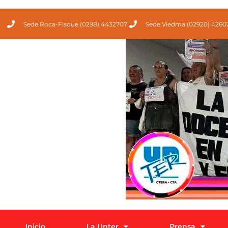
Sede Roca-Fisque (0298) 4432707
Sede Viedma (02920) 4260
Inicio
La Unter
Prensa