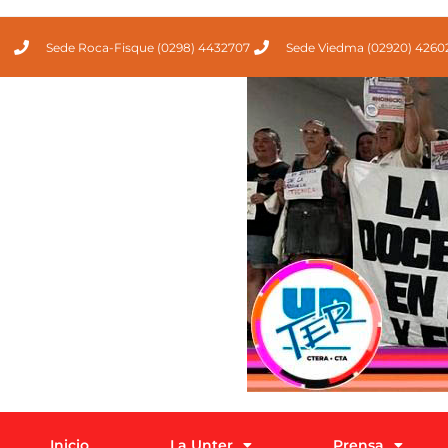
Sede Roca-Fisque (0298) 4432707
Sede Viedma (02920) 4260
Inicio
La Unter
Prensa