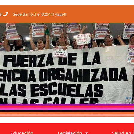
21
Sede Bariloche (02944) 4239111
Educación
Legislación
Salud en 