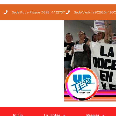
Sede Roca-Fisque (0298) 4432707
Sede Viedma (02920) 4260
Inicio
La Unter
Prensa