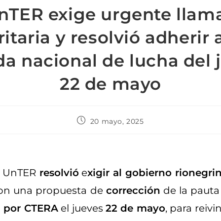
nTER exige urgente llam
ritaria y resolvió adherir a
da nacional de lucha del 
22 de mayo
20 mayo, 2025
a UnTER
resolvió
e
xigir al gobierno rionegri
on una propuesta de
corrección
de la paut
a por CTERA
el jueves
22 de mayo
, para reiv