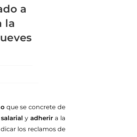
ado a
 la
jueves
no
que se concrete de
a
salarial
y
adherir
a la
indicar los reclamos de