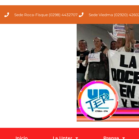
Sede Roca-Fisque (0298) 4432707
Sede Viedma (02920) 4260
Inicio
La Unter
Prensa