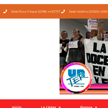
Sede Roca-Fisque (0298) 4432707
Sede Viedma (02920) 4260
Inicio
La Unter
Prensa