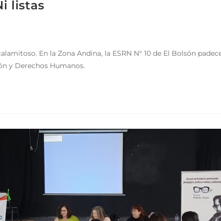
i listas
 calamitoso. En la Zona Andina, la ESRN N° 10 de El Bolsón pade
ación y Derechos Humanos.