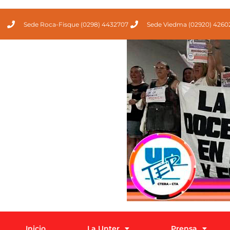
Sede Roca-Fisque (0298) 4432707
Sede Viedma (02920) 4260
Inicio
La Unter
Prensa