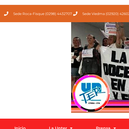
Sede Roca-Fisque (0298) 4432707
Sede Viedma (02920) 4260
Inicio
La Unter
Prensa