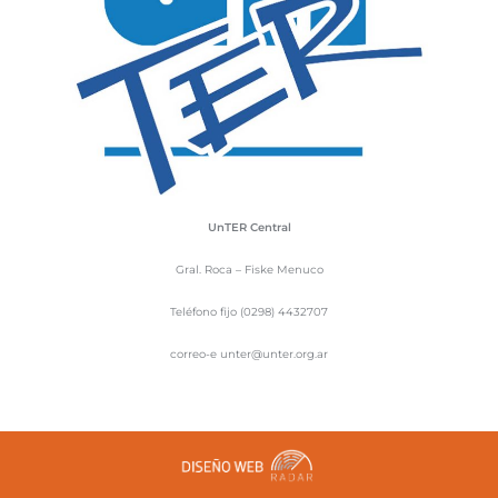
UnTER Central
Gral. Roca – Fiske Menuco
Teléfono fijo (0298) 4432707
correo-e unter@unter.org.ar