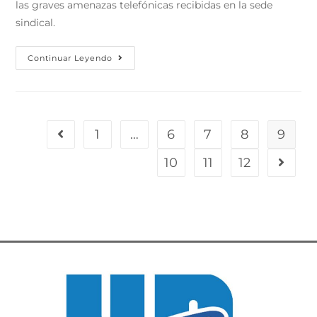
las graves amenazas telefónicas recibidas en la sede
sindical.
Continuar Leyendo
1
…
6
7
8
9
10
11
12