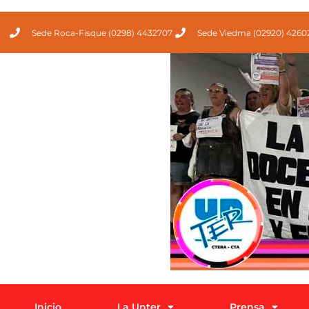
Sede Roca-Fisque (0298) 4432707
Sede Viedma (02920) 4260
Inicio
La Unter
Prensa