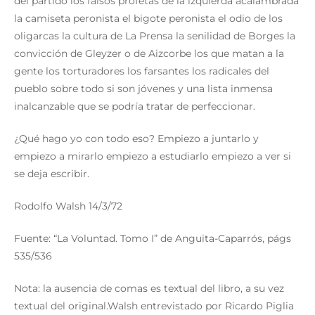
del partido los falsos profetas de la izquierda acalambrada
la camiseta peronista el bigote peronista el odio de los
oligarcas la cultura de La Prensa la senilidad de Borges la
convicción de Gleyzer o de Aizcorbe los que matan a la
gente los torturadores los farsantes los radicales del
pueblo sobre todo si son jóvenes y una lista inmensa
inalcanzable que se podría tratar de perfeccionar.
¿Qué hago yo con todo eso? Empiezo a juntarlo y
empiezo a mirarlo empiezo a estudiarlo empiezo a ver si
se deja escribir.
Rodolfo Walsh 14/3/72
Fuente: “La Voluntad. Tomo I” de Anguita-Caparrós, págs
535/536
Nota: la ausencia de comas es textual del libro, a su vez
textual del original.Walsh entrevistado por Ricardo Piglia