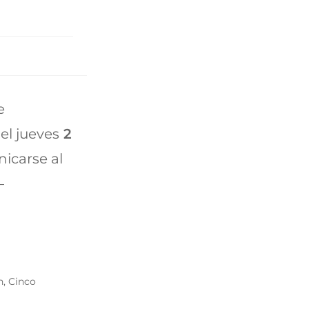
e
el jueves
2
nicarse al
–
n, Cinco