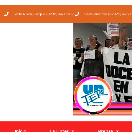
Sede Roca-Fisque (0298) 4432707
Sede Viedma (02920) 4260
Inicio
La Unter
Prensa