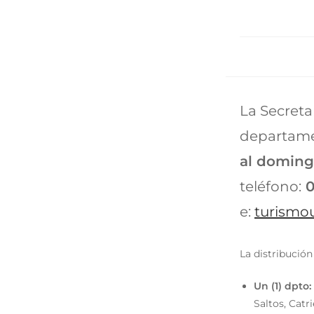
La Secreta
departam
al domingo
teléfono:
0
e:
turismo
La distribución
Un (1) dpto:
Saltos, Catr