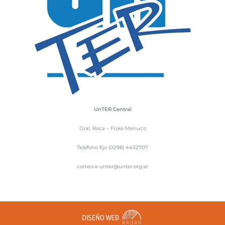
UnTER Central
Gral. Roca – Fiske Menuco
Teléfono fijo (0298) 4432707
correo-e unter@unter.org.ar