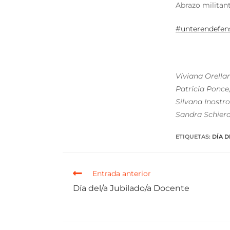
Abrazo militan
#unterendefen
Viviana Orella
Patricia Ponce
Silvana Inostr
Sandra Schiero
ETIQUETAS
:
DÍA D
Entrada anterior
Día del/a Jubilado/a Docente