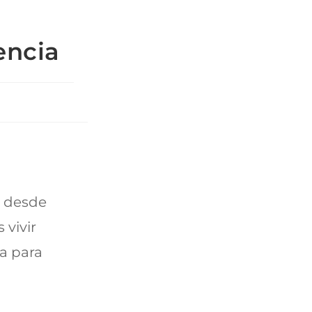
encia
s desde
vivir
ia para