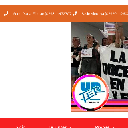
Sede Roca-Fisque (0298) 4432707
Sede Viedma (02920) 4260
Inicio
La Unter
Prensa