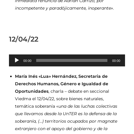
inmediata renuncia de Adrián Carrizo, por
incompetente y paradójicamente, inoperante».
12/04/22
Reproductor
00:00
00:00
de
audio
María Inés «Lua» Hernández, Secretaria de
Derechos Humanos, Género e Igualdad de
Oportunidades
, charla – debate en seccional
Viedma el 12/04/22, sobre bienes naturales,
temática soberanía «
una de las luchas colectivas
que llevamos desde la UnTER es la defensa de la
soberanía, (…) territorios ocupados por magnate
extranjero con el apoyo del gobierno y de la