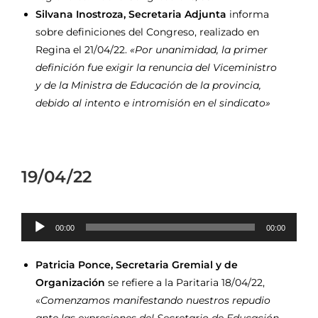
Silvana Inostroza, Secretaria Adjunta
informa
sobre definiciones del Congreso, realizado en
Regina el 21/04/22.
«Por unanimidad, la primer
definición fue exigir la renuncia del Viceministro
y de la Ministra de Educación de la provincia,
debido al intento e intromisión en el sindicato»
19/04/22
Reproductor
00:00
00:00
de
audio
Patricia Ponce, Secretaria Gremial y de
Organización
se refiere a la Paritaria 18/04/22,
«
Comenzamos manifestando nuestros repudio
ante las expresiones del Secretario de Educación,