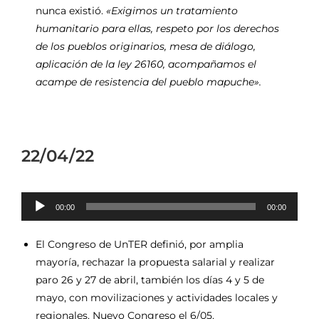
nunca existió.
«Exigimos un tratamiento
humanitario para ellas, respeto por los derechos
de los pueblos originarios,
mesa de diálogo,
aplicación de la ley 26160
,
acompañamos el
acampe de resistencia del pueblo mapuche».
22/04/22
Reproductor
00:00
00:00
de
audio
El Congreso de UnTER definió, por amplia
mayoría, rechazar la propuesta salarial y realizar
paro 26 y 27 de abril, también los días 4 y 5 de
mayo, con movilizaciones y actividades locales y
regionales. Nuevo Congreso el 6/05.