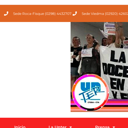
Sede Roca-Fisque (0298) 4432707
Sede Viedma (02920) 4260
Inicio
La Unter
Prensa