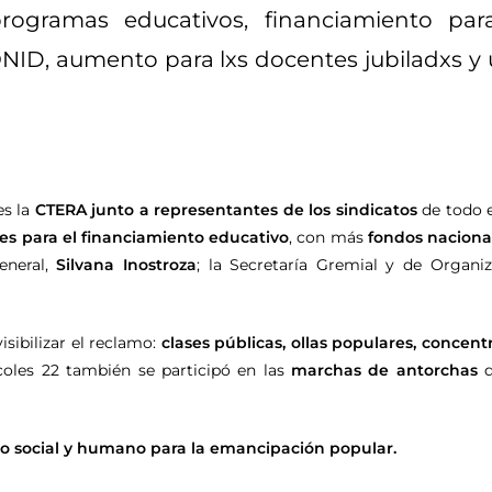
programas educativos, financiamiento par
FONID, aumento para lxs docentes jubiladxs y
es la
CTERA junto a representantes de los sindicatos
de todo el
yes para el financiamiento educativo
, con más
fondos naciona
eneral,
Silvana Inostroza
; la Secretaría Gremial y de Organi
isibilizar el reclamo:
clases públicas, ollas populares, concent
rcoles 22 también se participó en las
marchas de antorchas
q
o social y humano para la emancipación popular.