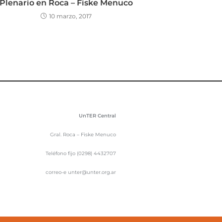
Plenario en Roca – Fiske Menuco
10 marzo, 2017
UnTER Central
Gral. Roca – Fiske Menuco
Teléfono fijo (0298) 4432707
correo-e unter@unter.org.ar