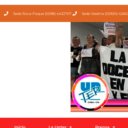
Sede Roca-Fisque (0298) 4432707
Sede Viedma (02920) 4260
Inicio
La Unter
Prensa