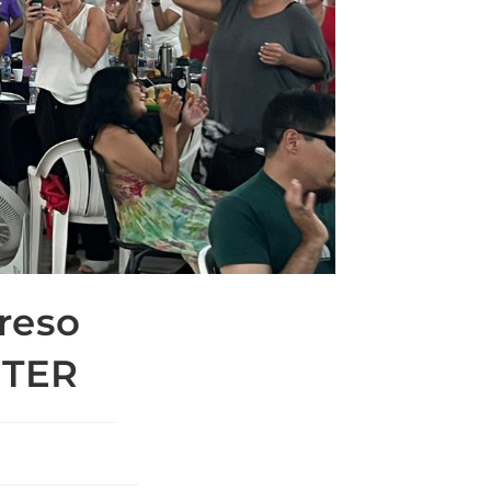
reso
nTER