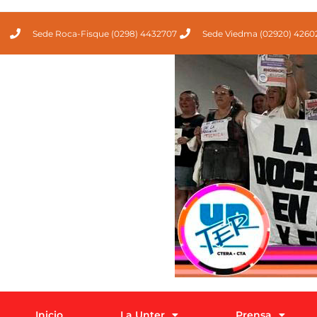
Sede Roca-Fisque (0298) 4432707
Sede Viedma (02920) 4260
Inicio
La Unter
Prensa