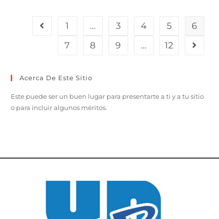
1
…
3
4
5
6
7
8
9
…
12
Acerca De Este Sitio
Este puede ser un buen lugar para presentarte a ti y a tu sitio
o para incluir algunos méritos.