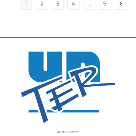
1
2
3
4
…
9
UnTER Central