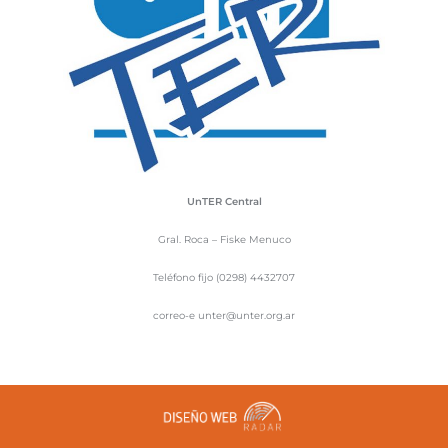
UnTER Central
Gral. Roca – Fiske Menuco
Teléfono fijo (0298) 4432707
correo-e unter@unter.org.ar