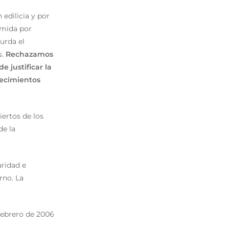
 edilicia y por
umida por
urda el
s.
Rechazamos
e justificar la
lecimientos
iertos de los
de la
uridad e
rno. La
febrero de 2006