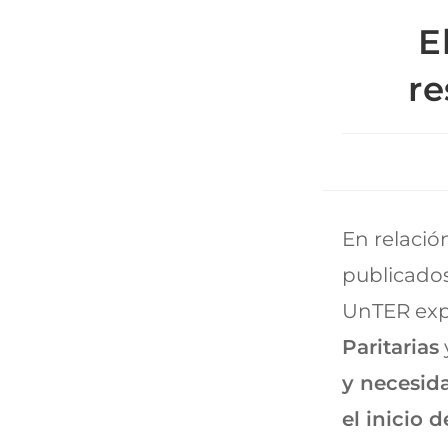
E
re
En relació
publicados
UnTER ex
Paritarias
y necesida
el inicio d