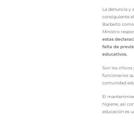
La denuncia y a
consiguiente e
Barbeito como 
Ministro respon
estas declarac
falta de previ
educativos.
Son los chicos 
funcionarios qu
comunidad educ
El mantenimient
higiene, así co
educación es u