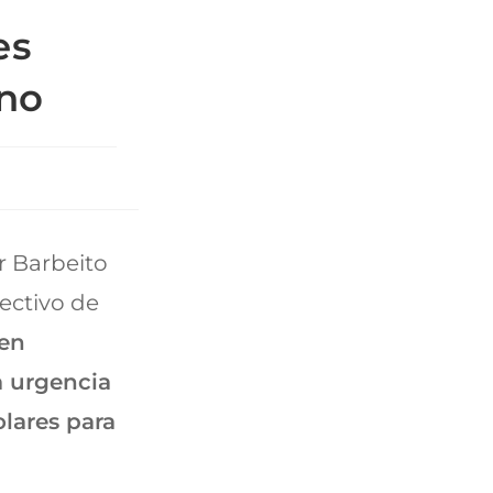
es
rno
r Barbeito
ectivo de
 en
a urgencia
olares para