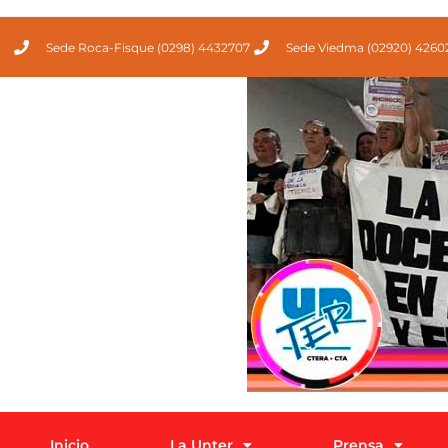
Sede Roca-Fisque (0298) 4432707
Sede Viedma (02920) 4260
Inicio
La Unter
Prensa