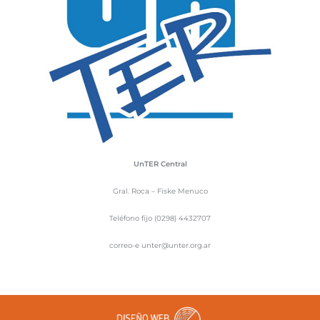
UnTER Central
Gral. Roca – Fiske Menuco
Teléfono fijo (0298) 4432707
correo-e unter@unter.org.ar