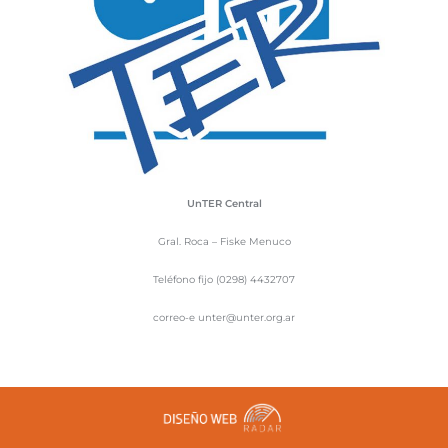
UnTER Central
Gral. Roca – Fiske Menuco
Teléfono fijo (0298) 4432707
correo-e unter@unter.org.ar