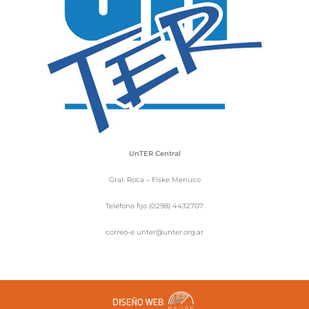
UnTER Central
Gral. Roca – Fiske Menuco
Teléfono fijo (0298) 4432707
correo-e unter@unter.org.ar