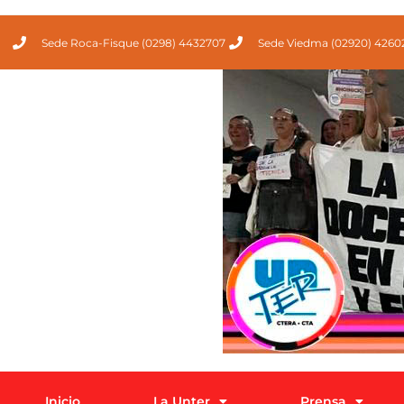
Sede Roca-Fisque (0298) 4432707
Sede Viedma (02920) 4260
Inicio
La Unter
Prensa