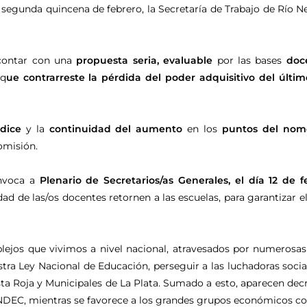
a segunda quincena de febrero, la Secretaría de Trabajo de Río 
 contar con una
propuesta seria, evaluable
por las bases
doc
 q
ue contrarreste la pérdida del poder adquisitivo del últim
dice
y la
continuidad del aumento
en los
puntos del nom
omisión.
nvoca a
Plenario de Secretarios/as Generales, el día 12 de f
dad de las/os docentes retornen a las escuelas, para garantizar e
ejos que vivimos a nivel nacional, atravesados por numerosas
a Ley Nacional de Educación, perseguir a las luchadoras sociale
ta Roja y Municipales de La Plata. Sumado a esto, aparecen de
 INDEC, mientras se favorece a los grandes grupos económicos co