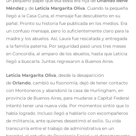
un pequeño papel que esa beba era hija de
Orlando René
Méndez
y de
Leticia Margarita Oliva
. Cuando la pequeña
llegó a la Casa Cuna, el mensaje fue descubierto en su
pañal. Pronto su historia fue publicada en los medios. Era
un confuso mensaje, pero lo suficientemente claro para la
madre y los abuelos. Así, Laura fue rescatada y entregada
a la familia paterna. Por seguridad pasó unos tres meses
en Concordia, al amparo de los abuelos, hasta que Leticia
llegó a buscarla. Juntas regresaron a Buenos Aires.
Leticia
Margarita Oliva
, desde la desaparición
de
Orlando
, cambió su fisonomía, dejó de tener contacto
con Montoneros y abandonó la casa de Hurlingham, en
provincia de Buenos Aires, para mudarse a Capital Federal.
Intentó tener una nueva vida. Por momentos sintió que lo
había logrado. Incluso llegó a hablarlo con excompañeros
de militancia, ante quienes desestimó el exilio. Su vida
transcurría entre el trabajo de administrativa en un