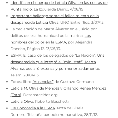
Identifican el cuerpo de Leticia Oliva en las costas de
Punta Indio
. La Izquierda Diario, 4/08/15
Importante hallazgo sobre el fallecimiento de la
desaparecida Leticia Oliva
. UNO Entre Ríos. 3/07/15.
La declaración de Marta Álvarez en el juicio por
delitos de lesa humanidad de la marina.
Los
nombres del dolor en la ESMA
, por Alejandra
Dandan, Página 12. 13/05/13.
ESMA: El caso de los delegados de “La Nación”.
Una
desaparecida que integró el “mini staff”, Marta
Álvarez, declaró extensa y pormenorizadamente
.
Telam, 28/04/13.
Fotos: libro
“Ausencias”
de Gustavo Germano
Leticia M. Oliva de Méndez y Orlando Reneé Méndez
(Toto)
. Desaparecidos.org
Leticia Oliva
, Roberto Baschetti
De Concordia a la ESMA
. Nota de Gisela
Romero, Telaraña periodismo narrativo, 28/11/12.