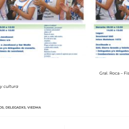
Gral. Roca – Fi
y cultura
OS
,
DELEGADXS
,
VIEDMA