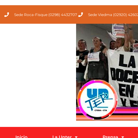
Sede Roca-Fisque (0298) 4432707
Sede Viedma (02920) 4260
Inicio
La Unter
Prensa