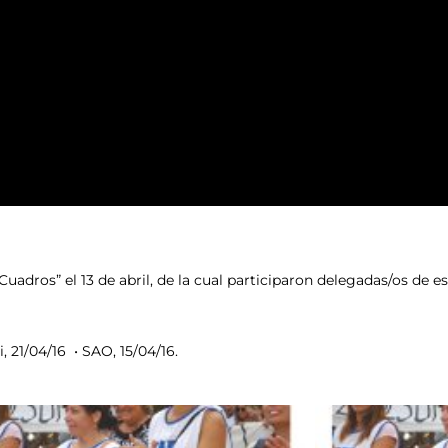
uadros” el 13 de abril, de la cual participaron delegadas/os de e
, 21/04/16 • SAO, 15/04/16.