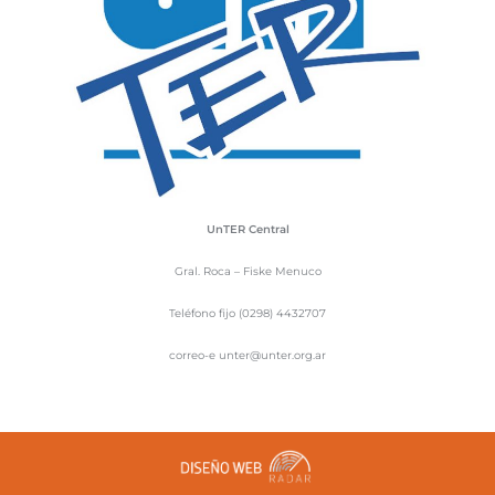
UnTER Central
Gral. Roca – Fiske Menuco
Teléfono fijo (0298) 4432707
correo-e unter@unter.org.ar