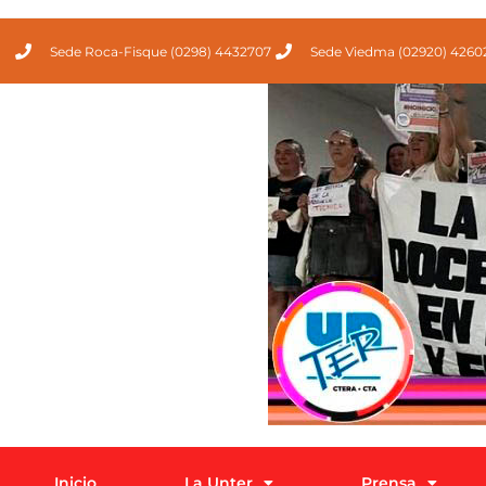
Sede Roca-Fisque (0298) 4432707
Sede Viedma (02920) 4260
Inicio
La Unter
Prensa