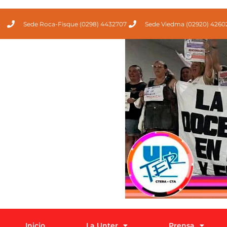
Sede Roca-Fisque (0298) 4432707
Sede Viedma (02920) 4260
Inicio
La Unter
Prensa