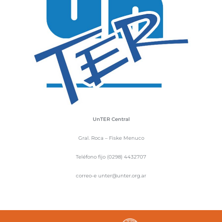
UnTER Central
Gral. Roca – Fiske Menuco
Teléfono fijo (0298) 4432707
correo-e unter@unter.org.ar