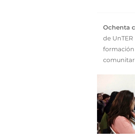
Ochenta 
de UnTER p
formación 
comunitari