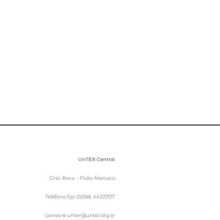
UnTER Central
Gral. Roca – Fiske Menuco
Teléfono fijo (0298) 4432707
correo-e unter@unter.org.ar