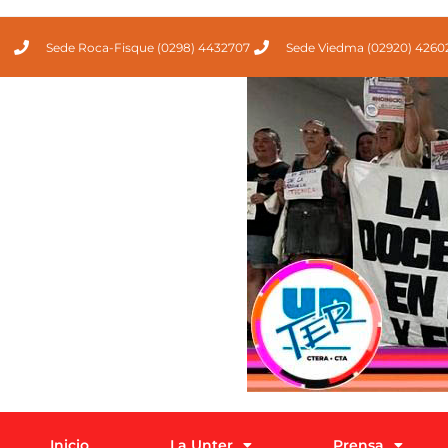
Sede Roca-Fisque (0298) 4432707
Sede Viedma (02920) 4260
Inicio
La Unter
Prensa