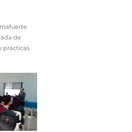
lmafuerte
rnada de
 prácticas