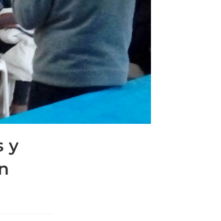
s y
n