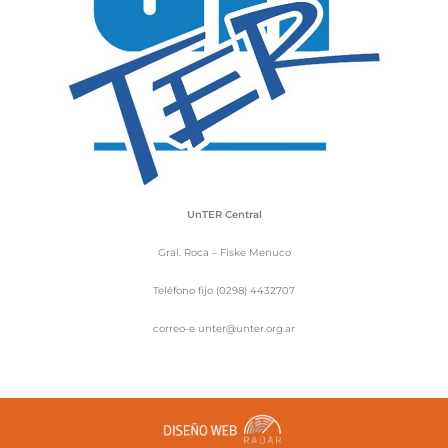
UnTER Central
Gral. Roca – Fiske Menuco
Teléfono fijo (0298) 4432707
correo-e unter@unter.org.ar