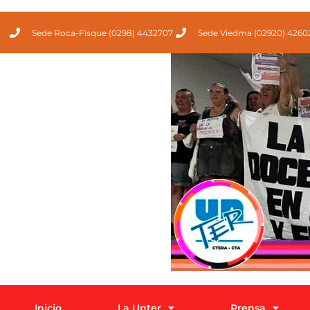
Sede Roca-Fisque (0298) 4432707
Sede Viedma (02920) 4260
Inicio
La Unter
Prensa