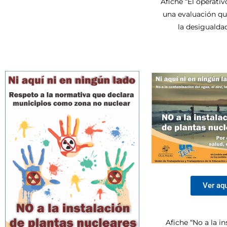
Afiche “El operati
una evaluación qu
la desigualdad”
Ver aq
Afiche “No a la in