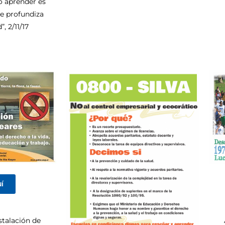
vo aprender es
e profundiza
, 2/11/17
uí
stalación de