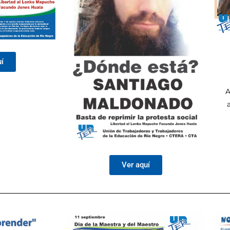
uí
A
Ver aquí