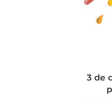
3 de 
p