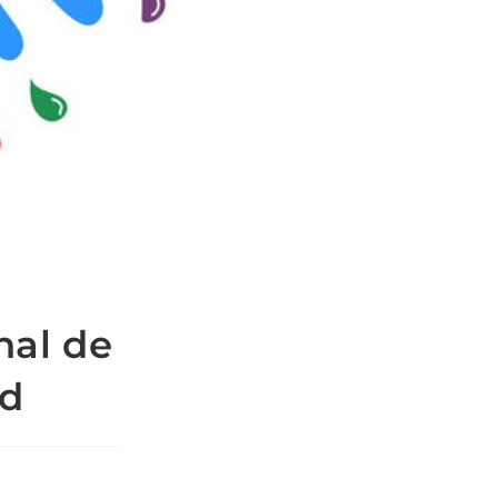
nal de
ad