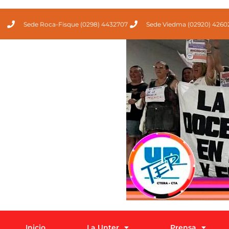
Sede Roca-Fisque (0298) 4432707
Sede Viedma (02920) 4260
Inicio
La Unter
Prensa