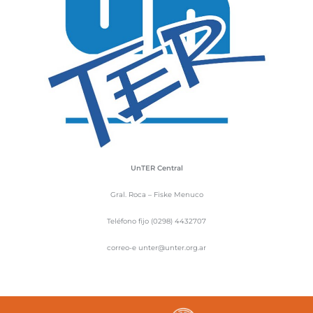
UnTER Central
Gral. Roca – Fiske Menuco
Teléfono fijo (0298) 4432707
correo-e unter@unter.org.ar