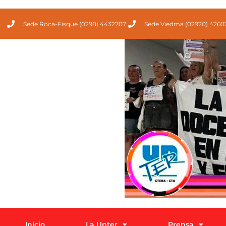
Sede Roca-Fisque (0298) 4432707
Sede Viedma (02920) 4260
Inicio
La Unter
Prensa