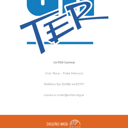
UnTER Central
Gral. Roca – Fiske Menuco
Teléfono fijo (0298) 4432707
correo-e unter@unter.org.ar