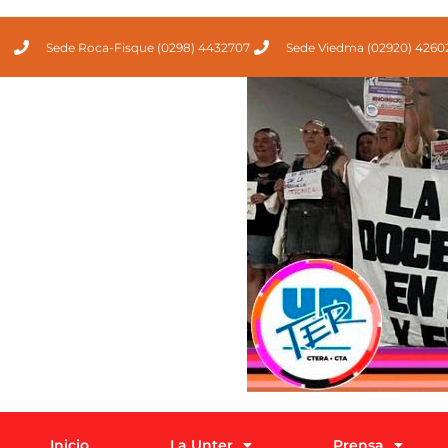
Sede Roca-Fisque (0298) 4432707
Sede Viedma (02920) 4260
Inicio
La Unter
Prensa