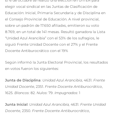
El 6 de octubre se realizó una elección en UnTER para
elegir vocal sindical en las Juntas de Clasificación de
Educación: Inicial, Primaria Secundaria y de Disciplina en
el Consejo Provincial de Educación. A nivel provincial,
sobre un padrón de 17.650 afiliadxs, emitieron su voto
8.769, en un total de 141 mesas. Resultó ganadora la Lista
“Unidad Azul Arancibia” con el 53% de los sufragios, le
siguió Frente Unidad Docente con el 27% y el Frente
Docente Antiburocrático con el 19%
Según informó la Junta Electoral Provincial, los resultados
en votos fueron los siguientes:
Junta de Disciplina
:
Unidad Azul Arancibia
, 4631.
Frente
Unidad Docente
, 2351.
Frente Docente Antiburocrático
,
1625.
Blancos
: 82.
Nulos
: 79.
Impugnados
: 1
Junta Inicial
:
Unidad Azul Arancibia,
4631.
Frente Unidad
Docente
, 2350.
Frente Docente Antiburocrático
,