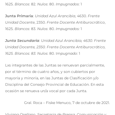
1625.
Blancos
: 82.
Nulos
: 80.
Impugnados
: 1
Junta Primaria
:
Unidad Azul Arancibia
, 4630.
Frente
Unidad Docente
, 2350.
Frente Docente Antiburocrático
,
1625.
Blancos
: 83.
Nulos
: 80.
Impugnados:
1
Junta Secundaria
: Unidad Azul Arancibia, 4630. Frente
Unidad Docente, 2350. Frente Docente Antiburocrático,
1625. Blancos: 83. Nulos
: 80. I
mpugnado
: 1
Lxs integrantes de las Juntas se renuevan parcialmente,
por el término de cuatro años, y son cubiertos por
mayoría y minoría, en las Juntas de Clasificación y/o
Disciplina del Consejo Provincial de Educación. En esta
ocasión se renueva un/a vocal por cada Junta.
Gral. Roca – Fiske Menuco, 7 de octubre de 2021.
Viviana Orellano, Secretaria de Prensa, Comunicación y