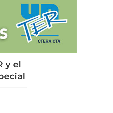
 y el
pecial