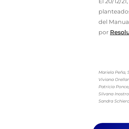
El 20/12/21
planteados
del Manua
por
Resol
Mariela Peña, 
Viviana Orella
Patricia Ponce
Silvana Inostr
Sandra Schiero