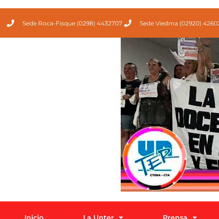
Sede Roca-Fisque (0298) 4432707
Sede Viedma (02920) 4260
Inicio
La Unter
Prensa