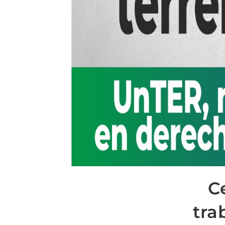
C
tra