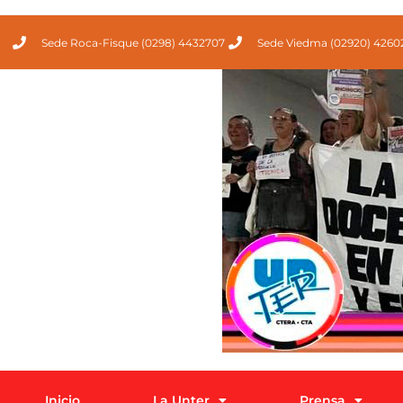
Sede Roca-Fisque (0298) 4432707
Sede Viedma (02920) 4260
Inicio
La Unter
Prensa