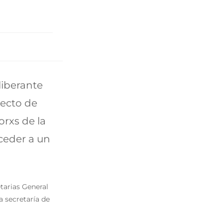
liberante
yecto de
rxs de la
ceder a un
tarias General
a secretaría de