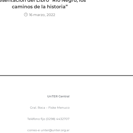
esentación del Libro “Río Negro, los
caminos de la historia”
16 marzo, 2022
UnTER Central
Gral. Roca – Fiske Menuco
Teléfono fijo (0298) 4432707
correo-e unter@unter.org.ar