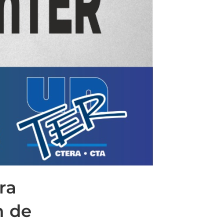
ra
n de