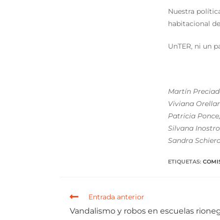
Nuestra polític
habitacional de
UnTER, ni un p
Martín Preciado
Viviana Orella
Patricia Ponce
Silvana Inostro
Sandra Schiero
ETIQUETAS
:
COMIS
Entrada anterior
Vandalismo y robos en escuelas rioneg