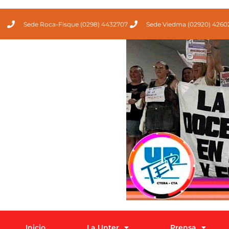
Sede Roca-Fisque (0298) 4432707
Sede Viedma (02920) 4260
Inicio
La Unter
Prensa