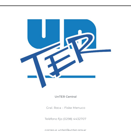
UnTER Central
Gral. Roca – Fiske Menuco
Teléfono fijo (0298) 4432707
correo-e unter@unter.org.ar